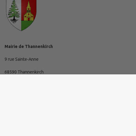
Mairie de Thannenkirch
9 rue Sainte-Anne
68590 Thannenkirch
03 89 73 10 19
mairie@thannenkirch.fr
Horaires d'ouverture de la mairie
Lundi de 16 h à 19 h.
Mardi, mercredi et jeudi de 8 h 30 à 11 h 30