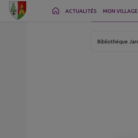
Contenu
Menu
Recherche
Pied de page
ACTUALITÉS
MON VILLAGE
MA COMMU
FILTR
1 établissement cul
Bibliothèque Jard