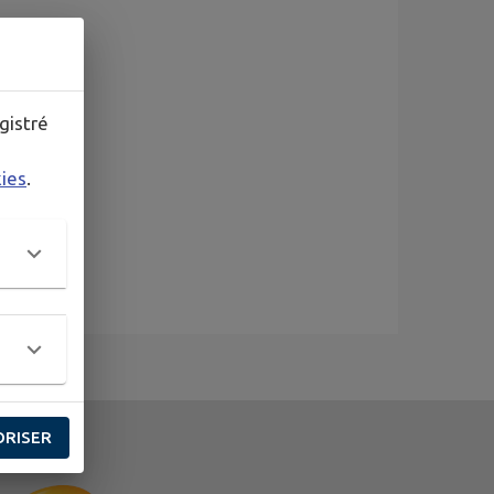
gistré
kies
.
ORISER