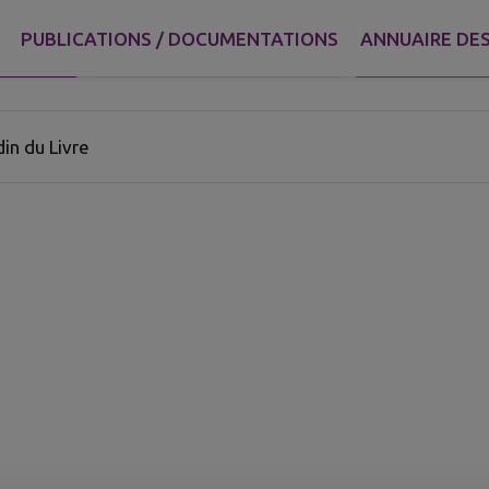
PUBLICATIONS / DOCUMENTATIONS
ANNUAIRE DES
Rechercher
NE
AUX ALENTOURS
E ACTIF
turel trouvées.
in du Livre