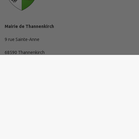
Mairie de Thannenkirch
9 rue Sainte-Anne
68590 Thannenkirch
03 89 73 10 19
mairie@thannenkirch.fr
Horaires d'ouverture de la mairie
Lundi de 16 h à 19 h.
Mardi, mercredi et jeudi de 8 h 30 à 11 h 30
Comment m'y rendre ?
www.thannenkirch.fr