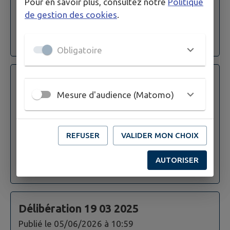
Pour en savoir plus, consultez notre
Politique
de gestion des cookies
.
VISIONNER
Obligatoire
Délibérations 13 02 2025
Mesure d'audience (Matomo)
Publié le
05/06/2026 à 10:59
25 DMC quart des crédits
REFUSER
VALIDER MON CHOIX
VISIONNER
AUTORISER
Délibération 19 03 2025
Publié le
05/06/2026 à 10:59