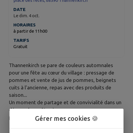
place des fêtes, 68590 Thannenkirch
DATE
Le dim. 4 oct.
HORAIRES
à partir de 11h00
TARIFS
Gratuit
Thannenkirch se pare de couleurs automnales
pour une fête au cœur du village : pressage de
pommes et vente de jus de pommes, beignets
cuits à l'ancienne, repas avec des produits de
saison...
Un moment de partage et de convivialité dans un
décors champêtre à ne manquer sous aucun
prétexte !
Gérer mes cookies 🍪