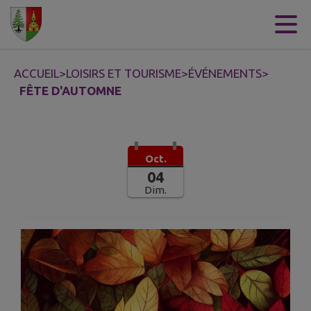
Contenu
Menu
Recherche
Pied de page
ACCUEIL
>
LOISIRS ET TOURISME
>
ÉVÉNEMENTS
>
FÊTE D'AUTOMNE
Oct.
04
Dim.