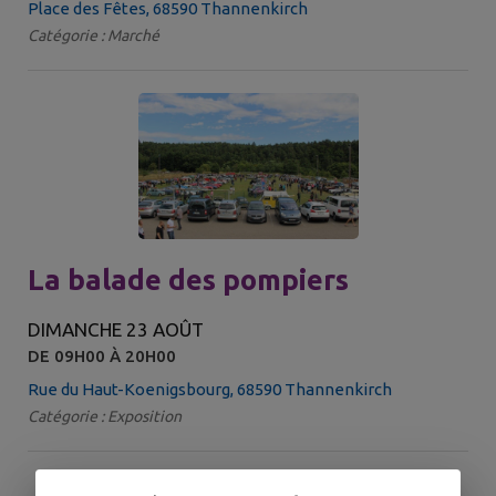
Place des Fêtes, 68590 Thannenkirch
Catégorie : Marché
La balade des pompiers
DIMANCHE 23 AOÛT
DE 09H00 À 20H00
Rue du Haut-Koenigsbourg, 68590 Thannenkirch
Catégorie : Exposition