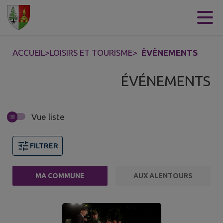
Contenu
Menu
Recherche
Pied de page
ACCUEIL
>
LOISIRS ET TOURISME
>
ÉVÉNEMENTS
ÉVÉNEMENTS
Vue liste
FILTRER
MA COMMUNE
AUX ALENTOURS
9 événements trouvés.