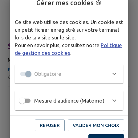
Gérer mes cookies 🍪
Ce site web utilise des cookies. Un cookie est
un petit fichier enregistré sur votre terminal
lors de la visite sur le site.
Soirées estivales
Pour en savoir plus, consultez notre
Politique
de gestion des cookies
.
MERCREDI 26 AOÛT
Place des Fêtes, 68590 Thannenkirch
Obligatoire
Catégorie : Marché
Mesure d'audience (Matomo)
REFUSER
VALIDER MON CHOIX