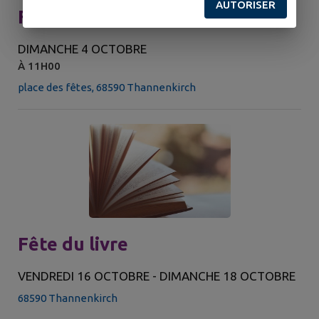
AUTORISER
Fête d'automne
DIMANCHE 4 OCTOBRE
À 11H00
place des fêtes, 68590 Thannenkirch
Fête du livre
VENDREDI 16 OCTOBRE - DIMANCHE 18 OCTOBRE
68590 Thannenkirch