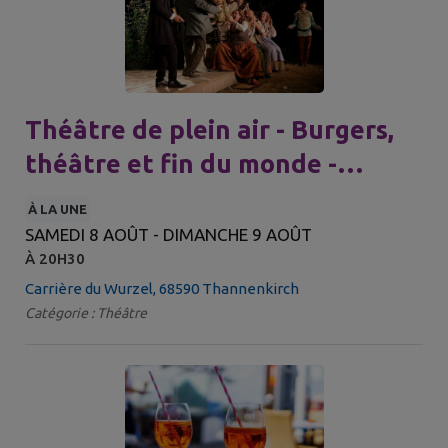
Théâtre de plein air - Burgers,
théâtre et fin du monde -
Caravane des illuminés avertis
À LA UNE
SAMEDI 8 AOÛT - DIMANCHE 9 AOÛT
À 20H30
Carrière du Wurzel, 68590 Thannenkirch
Catégorie : Théâtre