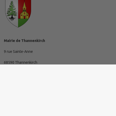
Mairie de Thannenkirch
9 rue Sainte-Anne
68590 Thannenkirch
03 89 73 10 19
mairie@thannenkirch.fr
Horaires d'ouverture de la mairie
Lundi de 16 h à 19 h.
Mardi, mercredi et jeudi de 8 h 30 à 11 h 30