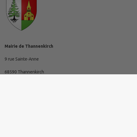
Mairie de Thannenkirch
9 rue Sainte-Anne
68590 Thannenkirch
03 89 73 10 19
mairie@thannenkirch.fr
Horaires d'ouverture de la mairie
Lundi de 16 h à 19 h.
Mardi, mercredi et jeudi de 8 h 30 à 11 h 30