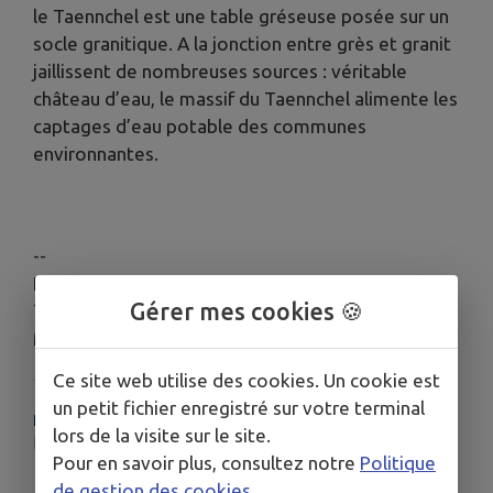
le Taennchel est une table gréseuse posée sur un
socle granitique. A la jonction entre grès et granit
jaillissent de nombreuses sources : véritable
château d’eau, le massif du Taennchel alimente les
captages d’eau potable des communes
environnantes.
--
Informations complémentaires:
Gérer mes cookies 🍪
Téléphone : 03 89 73 23 23
Mél :
info@ribeauville-riquewihr.com
Ce site web utilise des cookies. Un cookie est
un petit fichier enregistré sur votre terminal
PLUS D'INFORMATIONS
lors de la visite sur le site.
http://www.ribeauville-riquewihr.com
Pour en savoir plus, consultez notre
Politique
de gestion des cookies
.