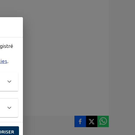
gistré
kies
.
ORISER