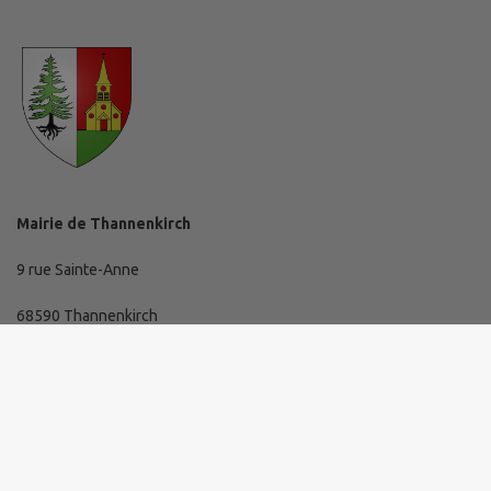
Mairie de Thannenkirch
9 rue Sainte-Anne
68590 Thannenkirch
03 89 73 10 19
mairie@thannenkirch.fr
Horaires d'ouverture de la mairie