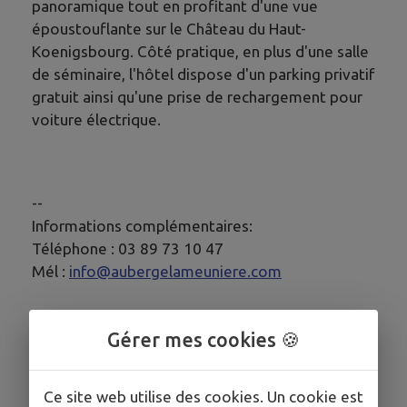
panoramique tout en profitant d'une vue
époustouflante sur le Château du Haut-
Koenigsbourg. Côté pratique, en plus d'une salle
de séminaire, l'hôtel dispose d'un parking privatif
gratuit ainsi qu'une prise de rechargement pour
voiture électrique.
--
Informations complémentaires:
Téléphone : 03 89 73 10 47
Mél :
info@aubergelameuniere.com
--
Gérer mes cookies 🍪
Président(e):
Monsieur et Madame DUMOULIN Jean Luc
Ce site web utilise des cookies. Un cookie est