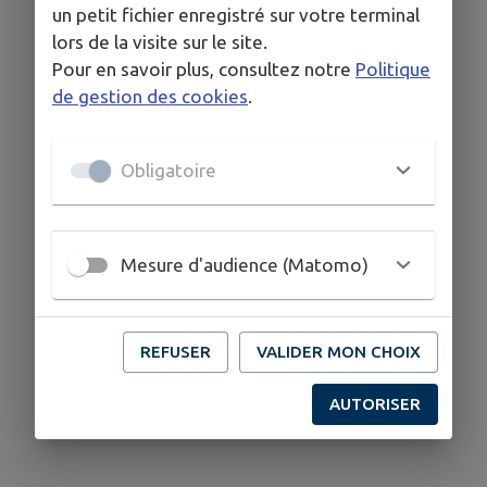
un petit fichier enregistré sur votre terminal
COORDONNÉES
lors de la visite sur le site.
Pour en savoir plus, consultez notre
Politique
30 rue Sainte-Anne, 68590 Thannenkirch
de gestion des cookies
.
info@aubergelameuniere.com
www.aubergelameuniere.com
Obligatoire
03 89 73 10 47
Mesure d'audience (Matomo)
REFUSER
VALIDER MON CHOIX
AUTORISER