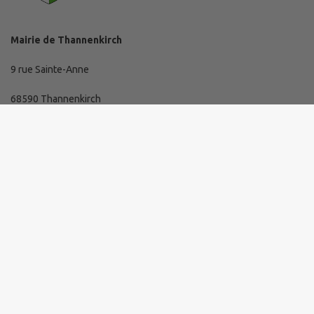
Mairie de Thannenkirch
9 rue Sainte-Anne
68590 Thannenkirch
03 89 73 10 19
mairie@thannenkirch.fr
Horaires d'ouverture de la mairie
Lundi de 16 h à 19 h.
Mardi, mercredi et jeudi de 8 h 30 à 11 h 30
Comment m'y rendre ?
www.thannenkirch.fr