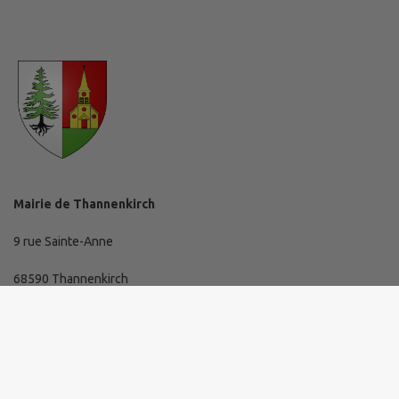
Mairie de Thannenkirch
9 rue Sainte-Anne
68590 Thannenkirch
03 89 73 10 19
mairie@thannenkirch.fr
Horaires d'ouverture de la mairie