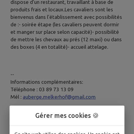
dispose d'un restaurant, travaillant à base de
produits frais et locaux.Les cavaliers sont les
bienvenus dans l'établissement avec possibilités
de :- soirée étape (les cavaliers peuvent dormir
et manger sur place selon capacité)- possibilité
de mettre les chevaux au prés (12 maxi) ou dans
des boxes (4 en totalité)- accueil attelage.
--
Informations complémentaires:
Téléphone : 03 89 73 13 09
Mél :
auberge.melkerhof@gmail.com
--
Gérer mes cookies 🍪
Président(e):
Madame LERESTEUX Corinne