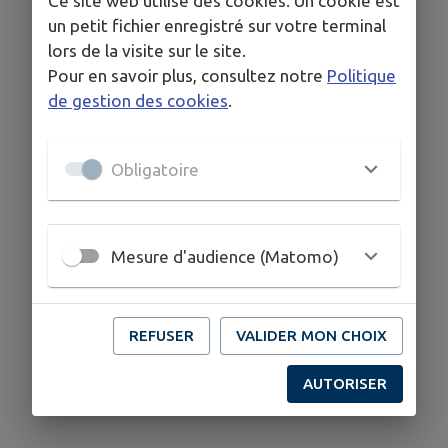
Ce site web utilise des cookies. Un cookie est
un petit fichier enregistré sur votre terminal
lors de la visite sur le site.
COORDONNÉES
Pour en savoir plus, consultez notre
Politique
10 lieu-dit 'Le Melkerhof', 68590 Thannenkirch
de gestion des cookies
.
auberge.melkerhof@gmail.com
www.auberge-melkerhof.fr
Obligatoire
03 89 73 13 09
Mesure d'audience (Matomo)
REFUSER
VALIDER MON CHOIX
AUTORISER