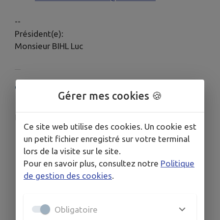
--
Président(e):
Monsieur BIHL Luc
COORDONNÉES
Gérer mes cookies 🍪
21 rue du Haut-Koenigsbourg, 68590 Thannenkirch
lesamisdutaennchel@outlook.fr
Ce site web utilise des cookies. Un cookie est
03 89 73 13 13
un petit fichier enregistré sur votre terminal
lors de la visite sur le site.
Pour en savoir plus, consultez notre
Politique
de gestion des cookies
.
Obligatoire