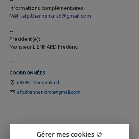
--
Informations complémentaires:
Mél :
afp.thannenkirch@gmail.com
--
Président(e):
Monsieur LIENHARD Frédéric
COORDONNÉES
68590 Thannenkirch
afp.thannenkirch@gmail.com
Gérer mes cookies 🍪