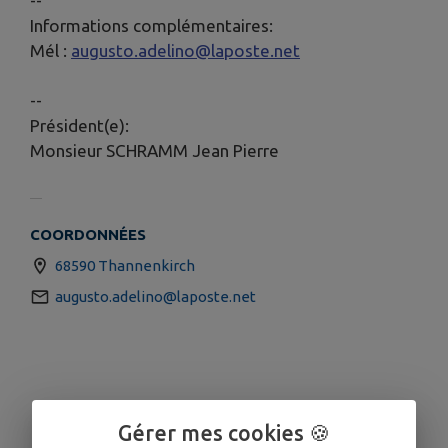
--
Informations complémentaires:
Mél :
augusto.adelino@laposte.net
--
Président(e):
Monsieur SCHRAMM Jean Pierre
COORDONNÉES
68590 Thannenkirch
augusto.adelino@laposte.net
Gérer mes cookies 🍪