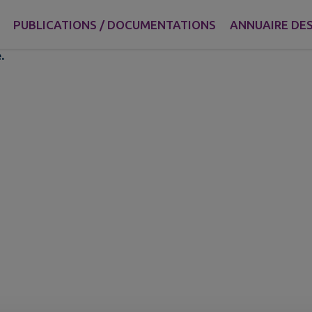
ation des anciens combat
PUBLICATIONS / DOCUMENTATIONS
ANNUAIRE DES
.