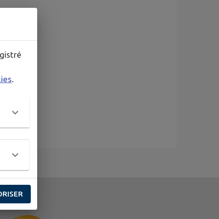
gistré
kies
.
ORISER