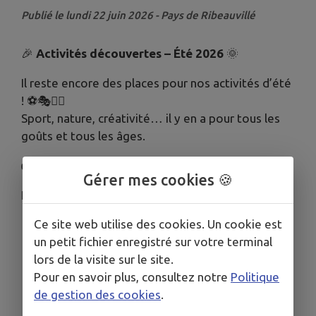
Publié le lundi 22 juin 2026 - Pays de Ribeauvillé
🎉
Activités découvertes – Été 2026
🌞
Il reste encore des places pour nos activités d’été
! ⚽🎭🚴‍♂️
Sport, nature, créativité… il y en a pour tous les
goûts et tous les âges.
👉
Inscriptions via le Portail Familles
Gérer mes cookies 🍪
Ne tardez pas à inscrire vos enfants ✅
Ce site web utilise des cookies. Un cookie est
Télécharger la pièce jointe
un petit fichier enregistré sur votre terminal
lors de la visite sur le site.
Pour en savoir plus, consultez notre
Politique
de gestion des cookies
.