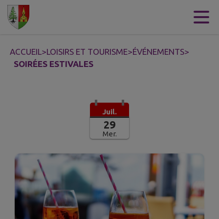
Contenu
Menu
Recherche
Pied de page
ACCUEIL
>
LOISIRS ET TOURISME
>
ÉVÉNEMENTS
>
SOIRÉES ESTIVALES
Juil.
29
Mer.