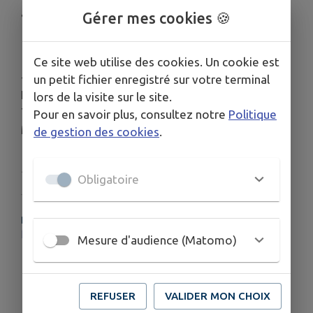
au cœur d’un cadre naturel exceptionnel.
Gérer mes cookies 🍪
Ce site web utilise des cookies. Un cookie est
--
un petit fichier enregistré sur votre terminal
Informations complémentaires:
lors de la visite sur le site.
Téléphone : 07 71 83 67 29
Pour en savoir plus, consultez notre
Politique
Mél :
comitedesfetesthannenkirch@gmail.com
de gestion des cookies
.
Publié par Comité des fêtes de Thannenkirch
Obligatoire
PLUS D'INFORMATIONS
http://www.thannenkirch.fr
Mesure d'audience (Matomo)
REFUSER
VALIDER MON CHOIX