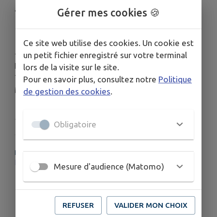
au cœur d’un cadre naturel exceptionnel.
Gérer mes cookies 🍪
Ce site web utilise des cookies. Un cookie est
--
un petit fichier enregistré sur votre terminal
Informations complémentaires:
lors de la visite sur le site.
Téléphone : 07 71 83 67 29
Pour en savoir plus, consultez notre
Politique
Mél :
comitedesfetesthannenkirch@gmail.com
de gestion des cookies
.
Publié par Comité des fêtes de Thannenkirch
Obligatoire
PLUS D'INFORMATIONS
http://www.thannenkirch.fr
Mesure d'audience (Matomo)
REFUSER
VALIDER MON CHOIX