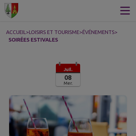
Contenu
Menu
Recherche
Pied de page
ACCUEIL
>
LOISIRS ET TOURISME
>
ÉVÉNEMENTS
>
SOIRÉES ESTIVALES
Juil.
08
Mer.